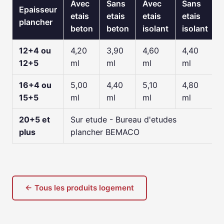
Avec
Sans
Avec
Sans
Epaisseur
etais
etais
etais
etais
plancher
beton
beton
isolant
isolant
12+4 ou
4,20
3,90
4,60
4,40
12+5
ml
ml
ml
ml
16+4 ou
5,00
4,40
5,10
4,80
15+5
ml
ml
ml
ml
20+5 et
Sur etude - Bureau d'etudes
plus
plancher BEMACO
← Tous les produits logement