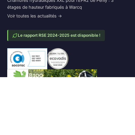
Chambres hydrauliques XXL pour l'EPR2 de Penly : 3
étages de hauteur fabriqués à Warcq
Voir toutes les actualités →
Le rapport RSE 2024-2025 est disponible !
© 2026 BEMACO - Au cœur de la construction